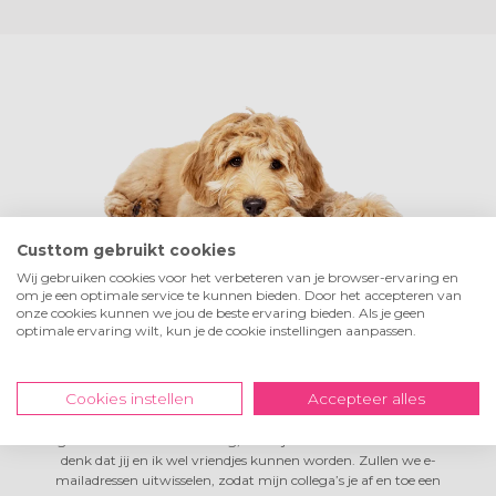
Custtom gebruikt cookies
Wij gebruiken cookies voor het verbeteren van je browser-ervaring en
om je een optimale service te kunnen bieden. Door het accepteren van
Hoi! Ik ben Tom,
de bedrijfshond!
onze cookies kunnen we jou de beste ervaring bieden. Als je geen
optimale ervaring wilt, kun je de cookie instellingen aanpassen.
Ik heb een heerlijk leven bij Custtom! Ik lig de hele dag in de
Cookies instellen
Accepteer alles
relaxmodus, ik maak in de pauze lange wandelingen en
geregeld gooien mijn collega’s een balletje met mij. Het leven is
goed! Ik vind iedereen aardig, maar jou als klant helemaal! Ik
denk dat jij en ik wel vriendjes kunnen worden. Zullen we e-
mailadressen uitwisselen, zodat mijn collega’s je af en toe een