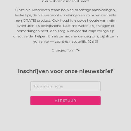
nieuwsbrief kunnen sturen?
Onze nieuwsbrieven staan bol van prachtige aanbiedingen,
leuke tips, de nieuwste ontwikkelingen en zo nu en dan zelfs
een GRATIS product. Ook houd ik je op de hoogte van mijn
avonturen als bedrijfshond. Laat me weten als je vragen of
opmerkingen hebt, dan zorg ik ervoor dat mijn collega’s je
direct verder helpen. En als ze niet snel genoeg zijn, bijt ik ze in
hun enkel —
zachtjes natuurlijk. 🥰👍🏻
Groetjes, Tom! 🐾
Inschrijven voor onze nieuwsbrief
VERSTUUR