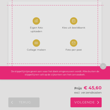
Eigen foto
Kies uit beeldbank
uploaden
Collage maken
Foto per post
De stippellijntjes geven aan waar het doek omgevouwen wordt. Alles buiten de
stippellijnen valt op de zijkanten van het canvasdoek.
€ 45,60
Prijs
excl. verzendkosten
TERUG
VOLGENDE