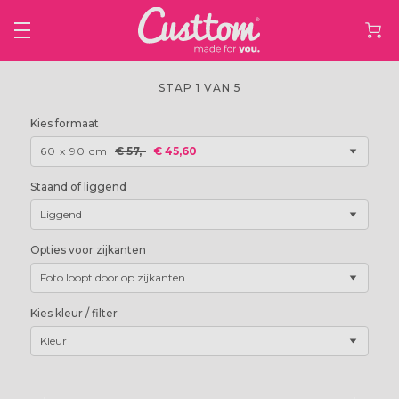
STAP 1 VAN 5
Kies formaat
60 x 90 cm
€ 57,-
€ 45,60
Staand of liggend
Liggend
Opties voor zijkanten
Foto loopt door op zijkanten
Kies kleur / filter
Kleur