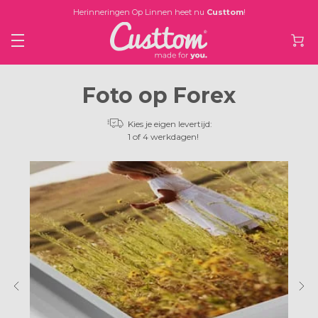
Herinneringen Op Linnen heet nu
Custtom
!
Foto op Forex
Kies je eigen levertijd:
1 of 4 werkdagen!