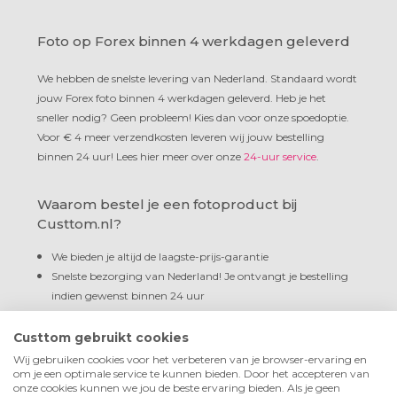
Foto op Forex binnen 4 werkdagen geleverd
We hebben de snelste levering van Nederland. Standaard wordt
jouw Forex foto binnen 4 werkdagen geleverd. Heb je het
sneller nodig? Geen probleem! Kies dan voor onze spoedoptie.
Voor € 4 meer verzendkosten leveren wij jouw bestelling
binnen 24 uur! Lees hier meer over onze
24-uur service
.
Waarom bestel je een fotoproduct bij
Custtom.nl?
We bieden je altijd de laagste-prijs-garantie
Snelste bezorging van Nederland! Je ontvangt je bestelling
indien gewenst binnen 24 uur
Niet goed? Geld terug! Geen gezeur
Als beste beoordeeld door onze klanten met een 4,9 van 5!
Custtom gebruikt cookies
En dé keuze van professionals
Wij gebruiken cookies voor het verbeteren van je browser-ervaring en
om je een optimale service te kunnen bieden. Door het accepteren van
Wij leveren alle producten altijd met een GRATIS
onze cookies kunnen we jou de beste ervaring bieden. Als je geen
ophangsysteem en kant en klaar geleverd