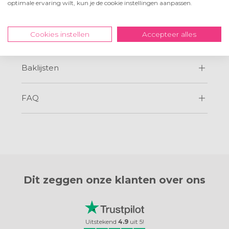
optimale ervaring wilt, kun je de cookie instellingen aanpassen.
Cookies instellen
Accepteer alles
Prijzen en formaten
Baklijsten
FAQ
Dit zeggen onze
klanten over ons
Uitstekend
4.9
uit
5
!