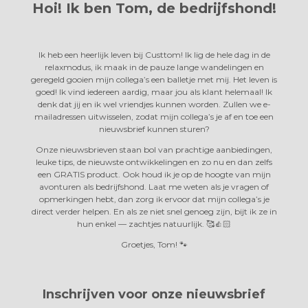
Hoi! Ik ben Tom,
de bedrijfshond!
Ik heb een heerlijk leven bij Custtom! Ik lig de hele dag in de
relaxmodus, ik maak in de pauze lange wandelingen en
geregeld gooien mijn collega’s een balletje met mij. Het leven is
goed! Ik vind iedereen aardig, maar jou als klant helemaal! Ik
denk dat jij en ik wel vriendjes kunnen worden. Zullen we e-
mailadressen uitwisselen, zodat mijn collega’s je af en toe een
nieuwsbrief kunnen sturen?
Onze nieuwsbrieven staan bol van prachtige aanbiedingen,
leuke tips, de nieuwste ontwikkelingen en zo nu en dan zelfs
een GRATIS product. Ook houd ik je op de hoogte van mijn
avonturen als bedrijfshond. Laat me weten als je vragen of
opmerkingen hebt, dan zorg ik ervoor dat mijn collega’s je
direct verder helpen. En als ze niet snel genoeg zijn, bijt ik ze in
hun enkel —
zachtjes natuurlijk. 🥰👍🏻
Groetjes, Tom! 🐾
Inschrijven voor onze nieuwsbrief