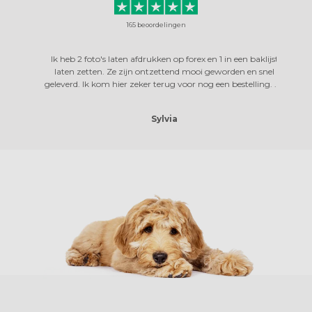
165
beoordelingen
Ik heb 2 foto's laten afdrukken op forex en 1 in een baklijst
Zo m
laten zetten. Ze zijn ontzettend mooi geworden en snel
geleverd. Ik kom hier zeker terug voor nog een bestelling. . . .
Sylvia