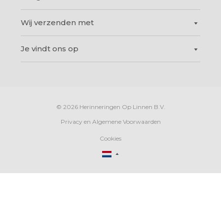
Over ons
Ingelijste foto's
®
Vilt Art
Hoe maak ik mijn canvas doek schoon?
Herinneringen op linnen heet nu Custtom
®
Lamp
Wij verzenden met
Hoe wordt een foto op canvas opgespannen?
Baklijsten, wat zijn dat precies?
Foto op Forex
Wat is het verschil tussen linnen en canvas?
Oude foto's, dia's of negatieven op canvas
Fotocollage op canvas
Je vindt ons op
Canvasdoek voor buiten
Kortingen en aanbiedingen op canvas
Wereldkaarten
Grote aantallen canvas
Foto op hout
Jouw canvasdoek ophangen
Kunststof posters
Opties voor de zijkanten van het canvasdoek
HD Metal
© 2026 Herinneringen Op Linnen B.V.
Chocolade!
Kunststof Frames
Privacy en Algemene Voorwaarden
Het afscheid
Cadeaukaarten
Cookies
www.custtom.nl
www.custtom.de
www.custtom.fr
www.custtom.co.uk
www.custtom.ie