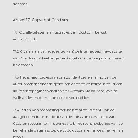
daarvan.
Artikel 17: Copyright Custtom
17.1 Op alle teksten en illustraties van Custtom berust
auteursrecht.
17.2 Overname van (gedeeltes van) de internetpagina/website
van Custtom, afbeeldingen en/of gebruik van de productnaam
is verboden.
17.3 Het is niet toegestaan om zonder toestemming van de
auteur/rechthebbende gedeelten en/of de volledige inhoud van
de internetpagina/website van Custtom via cd-rom, dvd of
welk ander medium dan ook te verspreiden.
17.4 Indien van toepassing berust het auteursrecht van de
aangeboden informatie die via de links van de website van
Custtom toegankelijk is gemaakt bij de rechthebbende van de
betreffende pagina's. Dit geldt ook voor alle handelsmerken en
logo's.