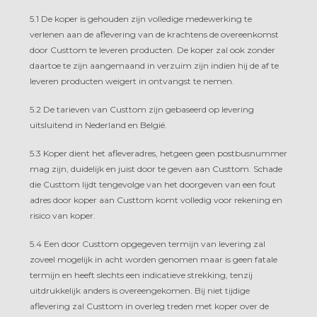
5.1 De koper is gehouden zijn volledige medewerking te
verlenen aan de aflevering van de krachtens de overeenkomst
door Custtom te leveren producten. De koper zal ook zonder
daartoe te zijn aangemaand in verzuim zijn indien hij de af te
leveren producten weigert in ontvangst te nemen.
5.2 De tarieven van Custtom zijn gebaseerd op levering
uitsluitend in Nederland en België.
5.3 Koper dient het afleveradres, hetgeen geen postbusnummer
mag zijn, duidelijk en juist door te geven aan Custtom. Schade
die Custtom lijdt tengevolge van het doorgeven van een fout
adres door koper aan Custtom komt volledig voor rekening en
risico van koper.
5.4 Een door Custtom opgegeven termijn van levering zal
zoveel mogelijk in acht worden genomen maar is geen fatale
termijn en heeft slechts een indicatieve strekking, tenzij
uitdrukkelijk anders is overeengekomen. Bij niet tijdige
aflevering zal Custtom in overleg treden met koper over de