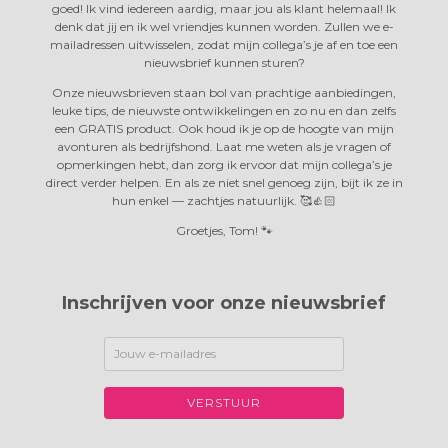
goed! Ik vind iedereen aardig, maar jou als klant helemaal! Ik
denk dat jij en ik wel vriendjes kunnen worden. Zullen we e-
mailadressen uitwisselen, zodat mijn collega’s je af en toe een
nieuwsbrief kunnen sturen?
Onze nieuwsbrieven staan bol van prachtige aanbiedingen,
leuke tips, de nieuwste ontwikkelingen en zo nu en dan zelfs
een GRATIS product. Ook houd ik je op de hoogte van mijn
avonturen als bedrijfshond. Laat me weten als je vragen of
opmerkingen hebt, dan zorg ik ervoor dat mijn collega’s je
direct verder helpen. En als ze niet snel genoeg zijn, bijt ik ze in
hun enkel —
zachtjes natuurlijk. 🥰👍🏻
Groetjes, Tom! 🐾
Inschrijven voor onze nieuwsbrief
VERSTUUR