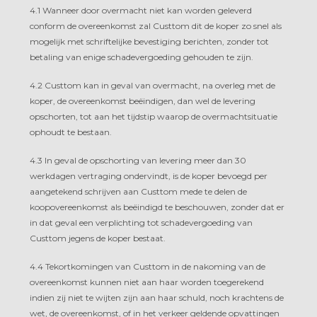
4.1 Wanneer door overmacht niet kan worden geleverd
conform de overeenkomst zal Custtom dit de koper zo snel als
mogelijk met schriftelijke bevestiging berichten, zonder tot
betaling van enige schadevergoeding gehouden te zijn.
4.2 Custtom kan in geval van overmacht, na overleg met de
koper, de overeenkomst beëindigen, dan wel de levering
opschorten, tot aan het tijdstip waarop de overmachtsituatie
ophoudt te bestaan.
4.3 In geval de opschorting van levering meer dan 30
werkdagen vertraging ondervindt, is de koper bevoegd per
aangetekend schrijven aan Custtom mede te delen de
koopovereenkomst als beëindigd te beschouwen, zonder dat er
in dat geval een verplichting tot schadevergoeding van
Custtom jegens de koper bestaat.
4.4 Tekortkomingen van Custtom in de nakoming van de
overeenkomst kunnen niet aan haar worden toegerekend
indien zij niet te wijten zijn aan haar schuld, noch krachtens de
wet, de overeenkomst, of in het verkeer geldende opvattingen