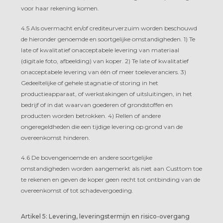
voor haar rekening komen.
4.5 Als overmacht en/of crediteurverzuim worden beschouwd
de hieronder genoemde en soortgelijke omstandigheden. 1) Te
late of kwalitatief onacceptabele levering van materiaal
(digitale foto, afbeelding) van koper. 2) Te late of kwalitatief
onacceptabele levering van één of meer toeleveranciers. 3)
Gedeeltelijke of gehele stagnatie of storing in het
productieapparaat, of werkstakingen of uitsluitingen, in het
bedrijf of in dat waarvan goederen of grondstoffen en
producten worden betrokken. 4) Rellen of andere
ongeregeldheden die een tijdige levering op grond van de
overeenkomst hinderen.
4.6 De bovengenoemde en andere soortgelijke
omstandigheden worden aangemerkt als niet aan Custtom toe
te rekenen en geven de koper geen recht tot ontbinding van de
overeenkomst of tot schadevergoeding.
Artikel 5: Levering, leveringstermijn en risico-overgang