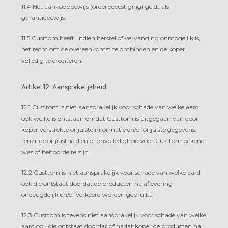
11.4 Het aankoopbewijs (orderbevestiging) geldt als
garantiebewijs.
11.5 Custtom heeft, indien herstel of vervanging onmogelijk is,
het recht om de overeenkomst te ontbinden en de koper
volledig te crediteren.
Artikel 12: Aansprakelijkheid
12.1 Custtom is niet aansprakelijk voor schade van welke aard
ook welke is ontstaan omdat Custtom is uitgegaan van door
koper verstrekte onjuiste informatie en/of onjuiste gegevens,
tenzij de onjuistheid en of onvolledigheid voor Custtom bekend
was of behoorde te zijn.
12.2 Custtom is niet aansprakelijk voor schade van welke aard
ook die ontstaat doordat de producten na aflevering
ondeugdelijk en/of verkeerd worden gebruikt.
12.3 Custtom is tevens niet aansprakelijk voor schade van welke
aard ook die ontstaat doordat of nadat koper de producten na