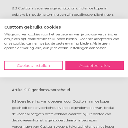
8.3 Custtom is eveneens gerechtigd om, indien de koper in
gebreke is met de nakoming van zijn betalingsverplichtingen,
de leveringen op te schorten, zelfs indien een fatale
Custtom gebruikt cookies
leveringstermijn is overeengekomen. Custtom komt in dat
geval door deze te late levering niet in verzuim.
Wij gebruiken cookies voor het verbeteren van je browser-ervaring en
om je een optimale service te kunnen bieden. Door het accepteren van
onze cookies kunnen we jou de beste ervaring bieden. Als je geen
8.4 De opdracht wordt in productie genomen indien aan de
optimale ervaring wilt, kun je de cookie instellingen aanpassen.
betalingstermijn van 14 dagen is voldaan.
8.5 Betalingen geschieden via bank/giro overschrijving onder
Cookies instellen
Accepteer alles
vermelding van het ordernummer op de bankrekening van
Custtom
Artikel 9: Eigendomsvoorbehoud
9.1 Iedere levering van goederen door Custtom aan de koper
geschiedt onder voorbehoud van de eigendom daarvan, totdat
de koper al hetgeen heeft voldaan waartoe hij uit hoofde van
deze overeenkomst is gehouden, daarbij inbegrepen
vorderingen van Custtom wegens tekortschieten van de koper