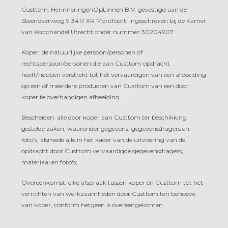
Custtom: HerinneringenOpLinnen B.V. gevestigd aan de
Steenovenweg 9 3417 XR Montfoort, ingeschreven bij de Kamer
van Koophandel Utrecht onder nummer 30204907.
Koper: de natuurlijke persoon/personen of
rechtspersoon/personen die aan Custtom opdracht
heeft/hebben verstrekt tot het vervaardigen van een afbeelding
op één of meerdere producten van Custtom van een door
koper te overhandigen afbeelding.
Bescheiden: alle door koper aan Custtom ter beschikking
gestelde zaken, waaronder gegevens, gegevensdragers en
foto's, alsmede alle in het kader van de uitvoering van de
opdracht door Custtom vervaardigde gegevensdragers,
materiaal en foto's;
Overeenkomst: elke afspraak tussen koper en Custtom tot het
verrichten van werkzaamheden door Custtom ten behoeve
van koper, conform hetgeen is overeengekomen.