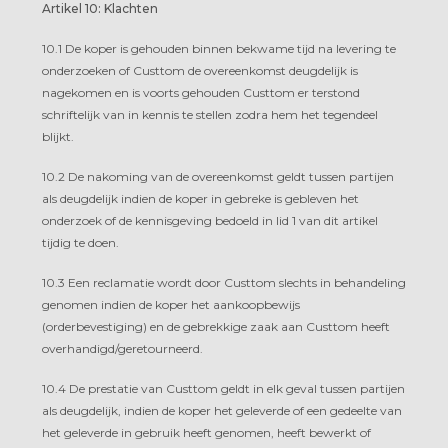
Artikel 10: Klachten
10.1 De koper is gehouden binnen bekwame tijd na levering te
onderzoeken of Custtom de overeenkomst deugdelijk is
nagekomen en is voorts gehouden Custtom er terstond
schriftelijk van in kennis te stellen zodra hem het tegendeel
blijkt.
10.2 De nakoming van de overeenkomst geldt tussen partijen
als deugdelijk indien de koper in gebreke is gebleven het
onderzoek of de kennisgeving bedoeld in lid 1 van dit artikel
tijdig te doen.
10.3 Een reclamatie wordt door Custtom slechts in behandeling
genomen indien de koper het aankoopbewijs
(orderbevestiging) en de gebrekkige zaak aan Custtom heeft
overhandigd/geretourneerd.
10.4 De prestatie van Custtom geldt in elk geval tussen partijen
als deugdelijk, indien de koper het geleverde of een gedeelte van
het geleverde in gebruik heeft genomen, heeft bewerkt of