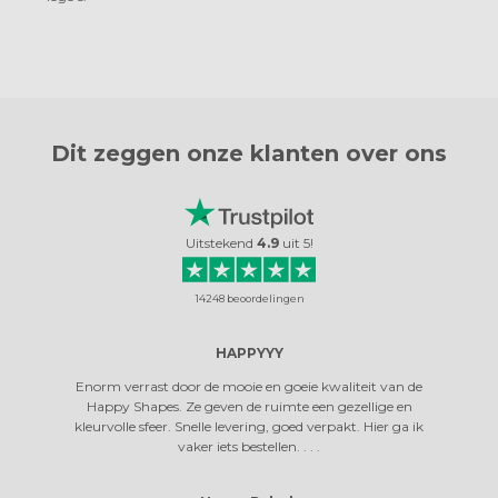
Dit zeggen onze
klanten over ons
Uitstekend
4.9
uit
5
!
14248
beoordelingen
 MEE
HAPPYYY
ZO 
Enorm verrast door de mooie en goeie kwaliteit van de
Zo leuk 
Happy Shapes. Ze geven de ruimte een gezellige en
kleurvolle sfeer. Snelle levering, goed verpakt. Hier ga ik
vaker iets bestellen. . . .