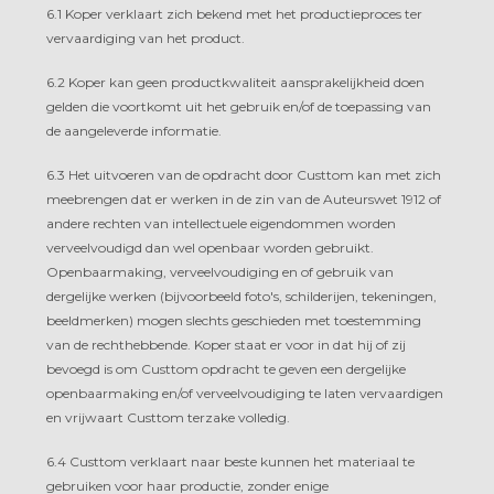
6.1 Koper verklaart zich bekend met het productieproces ter
vervaardiging van het product.
6.2 Koper kan geen productkwaliteit aansprakelijkheid doen
gelden die voortkomt uit het gebruik en/of de toepassing van
de aangeleverde informatie.
6.3 Het uitvoeren van de opdracht door Custtom kan met zich
meebrengen dat er werken in de zin van de Auteurswet 1912 of
andere rechten van intellectuele eigendommen worden
verveelvoudigd dan wel openbaar worden gebruikt.
Openbaarmaking, verveelvoudiging en of gebruik van
dergelijke werken (bijvoorbeeld foto's, schilderijen, tekeningen,
beeldmerken) mogen slechts geschieden met toestemming
van de rechthebbende. Koper staat er voor in dat hij of zij
bevoegd is om Custtom opdracht te geven een dergelijke
openbaarmaking en/of verveelvoudiging te laten vervaardigen
en vrijwaart Custtom terzake volledig.
6.4 Custtom verklaart naar beste kunnen het materiaal te
gebruiken voor haar productie, zonder enige