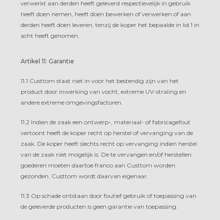
verwerkt aan derden heeft geleverd respectievelijk in gebruik
heeft doen nemen, heeft doen bewerken of verwerken of aan
derden heeft doen leveren, tenzij de koper het bepaalde in lid 1 in
acht heeft genomen.
Artikel 11: Garantie
11.1 Custtom staat niet in voor het bestendig zijn van het
product door inwerking van vocht, extreme UV-straling en
andere extreme omgevingsfactoren.
11.2 Indien de zaak een ontwerp-, materiaal- of fabricagefout
vertoont heeft de koper recht op herstel of vervanging van de
zaak. De koper heeft slechts recht op vervanging indien herstel
van de zaak niet mogelijk is. De te vervangen en/of herstellen
goederen moeten daartoe franco aan Custtom worden
gezonden. Custtom wordt daarvan eigenaar.
11.3 Op schade ontstaan door foutief gebruik of toepassing van
de geleverde producten is geen garantie van toepassing.