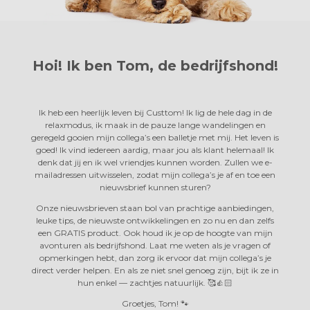
Hoi! Ik ben Tom,
de bedrijfshond!
Ik heb een heerlijk leven bij Custtom! Ik lig de hele dag in de
relaxmodus, ik maak in de pauze lange wandelingen en
geregeld gooien mijn collega’s een balletje met mij. Het leven is
goed! Ik vind iedereen aardig, maar jou als klant helemaal! Ik
denk dat jij en ik wel vriendjes kunnen worden. Zullen we e-
mailadressen uitwisselen, zodat mijn collega’s je af en toe een
nieuwsbrief kunnen sturen?
Onze nieuwsbrieven staan bol van prachtige aanbiedingen,
leuke tips, de nieuwste ontwikkelingen en zo nu en dan zelfs
een GRATIS product. Ook houd ik je op de hoogte van mijn
avonturen als bedrijfshond. Laat me weten als je vragen of
opmerkingen hebt, dan zorg ik ervoor dat mijn collega’s je
direct verder helpen. En als ze niet snel genoeg zijn, bijt ik ze in
hun enkel —
zachtjes natuurlijk. 🥰👍🏻
Groetjes, Tom! 🐾