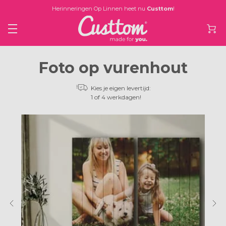
Herinneringen Op Linnen heet nu
Custtom
!
Foto op vurenhout
Kies je eigen levertijd:
1 of 4 werkdagen!