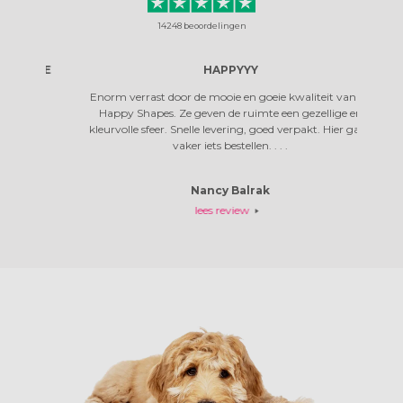
14248
beoordelingen
 MEE
HAPPYYY
ZO 
Enorm verrast door de mooie en goeie kwaliteit van de
Zo leuk 
Happy Shapes. Ze geven de ruimte een gezellige en
kleurvolle sfeer. Snelle levering, goed verpakt. Hier ga ik
vaker iets bestellen. . . .
Nancy Balrak
lees review