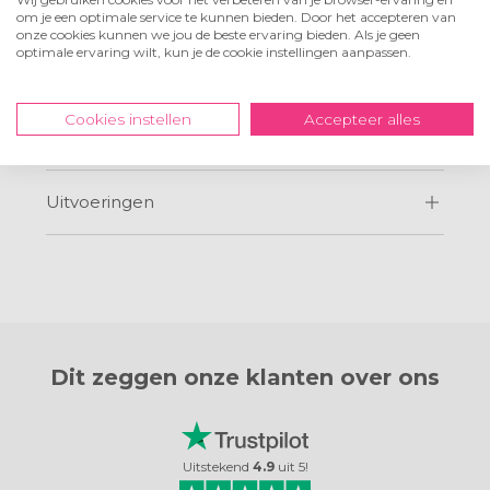
Heb je nog vragen over foto's op vurenhout? Aarzel dan nooit
om je een optimale service te kunnen bieden. Door het accepteren van
contact met ons op te nemen, we helpen je met enorm veel
onze cookies kunnen we jou de beste ervaring bieden. Als je geen
optimale ervaring wilt, kun je de cookie instellingen aanpassen.
passie en plezier!
Cookies instellen
Accepteer alles
Prijzen en formaten
Uitvoeringen
Dit zeggen onze
klanten over ons
Uitstekend
4.9
uit
5
!