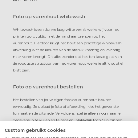
Foto op vurenhout whitewash
Whitewash is een dunne laag witte vernis welke wij voor het
printen zorgvuldig met de hand aanbrengen op het
vurenhout. Hierdoor krijgt het hout een prachtige whitewash
afwerking wat de kleuren van de afdruk krachtig en levendig
naar voren brengt. Dit alles zonder dat het ten koste gaat van
de robuuste structuur van het vurenhout welke je altijd subtiel
blijft zien.
Foto op vurenhout bestellen
Het bestellen van jouw eigen foto op vurenhout is super
eenvoudig. Je upload je foto of afbeelding, kies het gewenste
formaat en de uitsnede. Vervolgens hoef je alleen nog maar je
gegevens in te vullen en te betalen. Makkelijk toch? En binnen
4 dagen wordt de vurenhouten foto al bij jou thuis geleverd!
Custtom gebruikt cookies
Wij gebruiken cookies voor het verbeteren van je browser-ervaring en